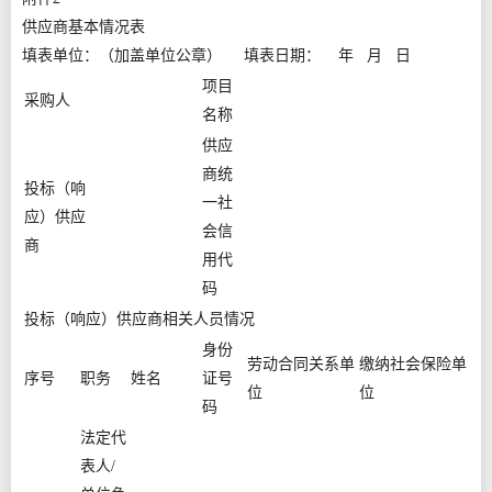
供应商基本情况表
填表单位：（加盖单位公章） 填表日期： 年 月 日
项目
采购人
名称
供应
商统
投标（响
一社
应）供应
会信
商
用代
码
投标（响应）供应商相关人员情况
身份
劳动合同关系单
缴纳社会保险单
序号
职务
姓名
证号
位
位
码
法定代
表人/