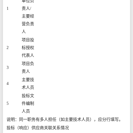
单位负
1
责人/
主要经
营负责
人
项目投
2
标授权
代表人
项目负
3
责人
主要技
4
术人员
投标文
5
件编制
人员
说明：同一职务有多人担任（如主要技术人员），应分行填写。
投标（响应）供应商关联关系情况