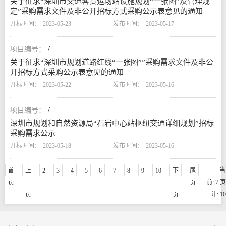
关于征求“深圳市交通客货运场站设施规划“一张图”及管理规
定”采购需求文件及非公开招标方式采购公示表意见的通知
2023-05-23
2023-05-17
/
关于征求“深圳市规划道路红线“一张图””采购需求文件及非公
开招标方式采购公示表意见的通知
2023-05-22
2023-05-16
/
深圳市规划和自然资源局“石岩中心站枢纽交通详细规划”招标
采购需求公示
2023-05-18
2023-05-16
当
首
上
2
3
4
5
6
7
8
9
10
下
尾
前: 7 页
页
一
一
页
计: 1
页
页