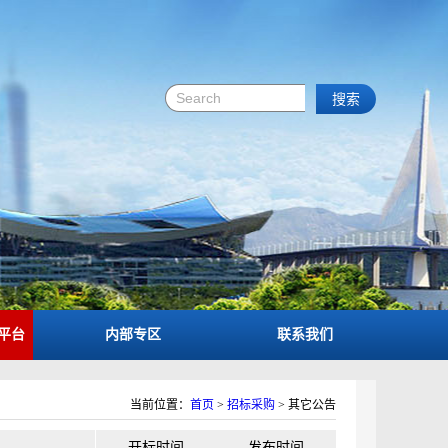
平台
内部专区
联系我们
当前位置：
首页
>
招标采购
>
其它公告
开标时间
发布时间