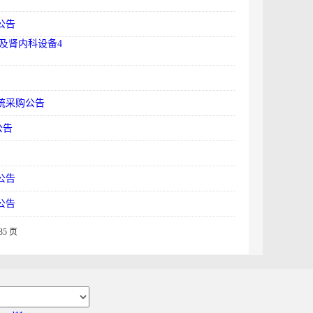
公告
科及肾内科设备4
系统采购公告
公告
公告
公告
35 页