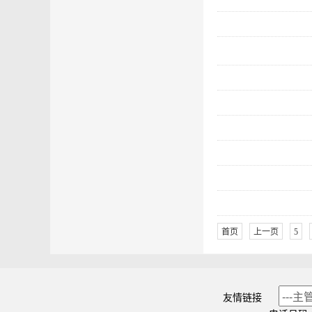
首页
上一页
5
友情链接