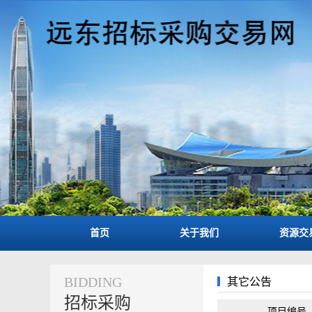
首页
关于我们
资源交
BIDDING
其它公告
招标采购
项目编号